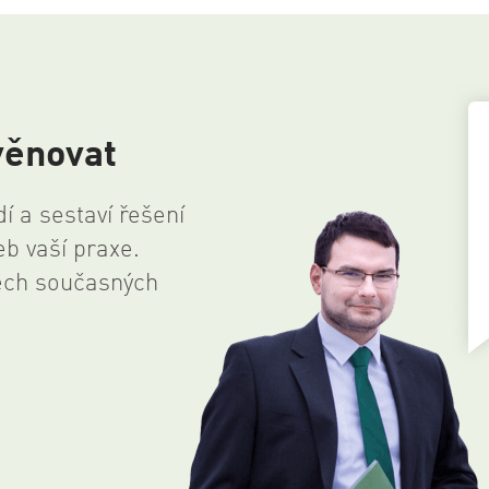
věnovat
 a sestaví řešení
b vaší praxe.
ech současných