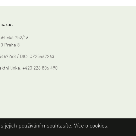
 s.r.o.
uhlická 752/16
00 Praha 8
25467263 / DIČ: CZ25467263
ktní linka: +420 226 806 490
 jejich používáním souhlasíte.
Více o cookies
.