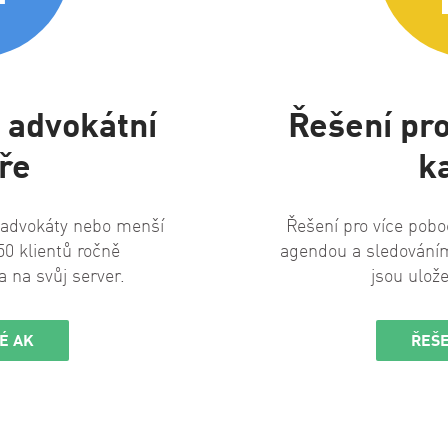
 advokátní
Řešení pro
ře
k
 advokáty nebo menší
Řešení pro více poboč
o 50 klientů ročně
agendou a sledování
a na svůj server.
jsou ulož
É AK
ŘEŠE