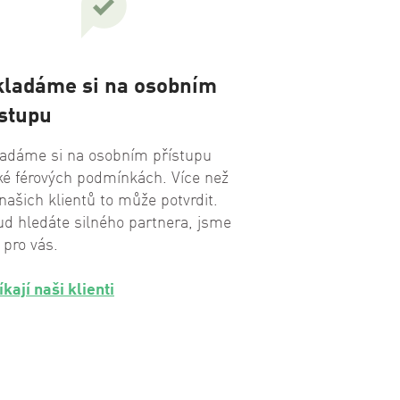
kladáme si na osobním
ístupu
adáme si na osobním přístupu
ké férových podmínkách. Více než
našich klientů to může potvrdit.
d hledáte silného partnera, jsme
 pro vás.
íkají naši klienti