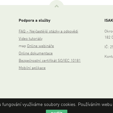
Nahoru
Podpora a služby
ISAK
FAQ – Nejčastější otázky a odpovědi
Okro
182 
Video tutoriály
map
Online webináře
IČ: 
Online dokumentace
Konta
Bezpečnostní certifikát SO/IEC 10181
Mobilní aplikace
 fungování využíváme soubory cookies. Používáním webu s