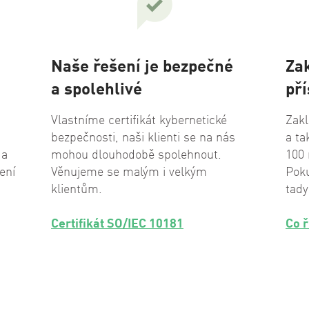
Naše řešení je bezpečné
Za
a spolehlivé
př
Vlastníme certifikát kybernetické
Zakl
bezpečnosti, naši klienti se na nás
a ta
 a
mohou dlouhodobě spolehnout.
100 
ení
Věnujeme se malým i velkým
Poku
klientům.
tady
Certifikát SO/IEC 10181
Co ř