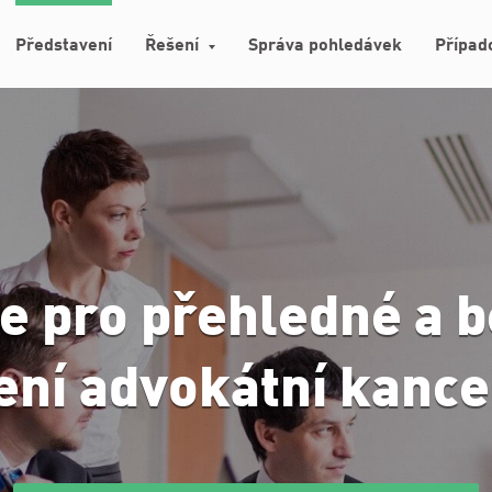
Představení
Řešení
Správa pohledávek
Případ
e pro přehledné a 
ení advokátní kance