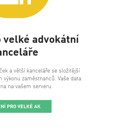
 velké advokátní
anceláře
ek a větší kanceláře se složitější
m výkonu zaměstnanců. Vaše data
ena na vašem serveru.
NÍ PRO VELKÉ AK